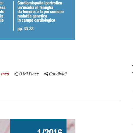
_med
0
Mi Piace
Condividi