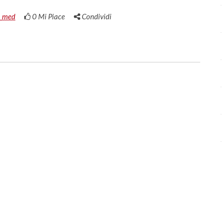
_med
0
Mi Piace
Condividi