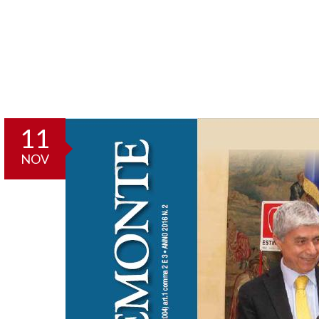
11
NOV