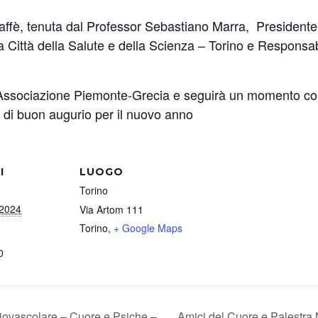
caffè, tenuta dal Professor Sebastiano Marra, Presidente
la Città della Salute e della Scienza – Torino e Responsa
Associazione Piemonte-Grecia e seguirà un momento convi
a di buon augurio per il nuovo anno
I
LUOGO
Torino
 2024
Via Artom 111
Torino
,
+ Google Maps
0
ovascolare – Cuore e Psiche –
Amici del Cuore e Palestra