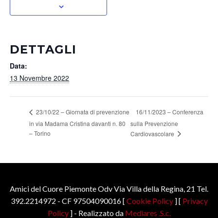
DETTAGLI
Data:
13 Novembre 2022
16/11/2023 – Conferenza
23/10/22 – Giornata di prevenzione
in via Madama Cristina davanti n. 80
sulla Prevenzione
– Torino
Cardiovascolare
Amici del Cuore Piemonte Odv Via Villa della Regina, 21 Tel.
392.2214972 - CF 97504090016 [
Cookie Policy
] [
Privacy
Policy
] - Realizzato da
Mediares .S.c.